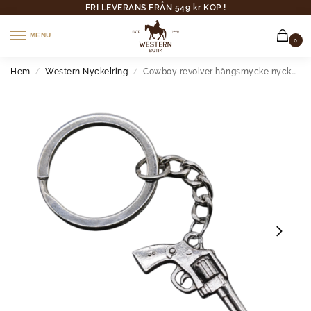
FRI LEVERANS FRÅN 549 kr KÖP !
MENU
0
Hem
Western Nyckelring
Cowboy revolver hängsmycke nyckelring
/
/