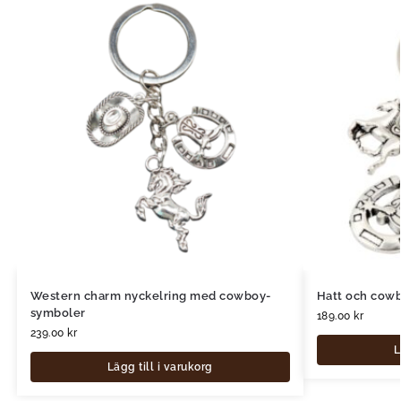
Western charm nyckelring med cowboy-
Hatt och cowb
symboler
189.00
kr
239.00
kr
L
Lägg till i varukorg