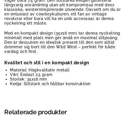
väger bara 7,5 gram. Den slitstarka kedjan garanterar
långvarig användning utan att kompromissa med dess
klassiska, westerninspirerade utseende. Oavsett om du är
en entusiast av cowboykulturen, ett fan av vintage
revolvrar eller bara vill ha en unik accessoar, är denna
nyckelring ett måste.
Med en kompakt design (35x16 mm) tar denna nyckelring
minimalt med plats men ger ändå en maximal stilpoäng.
Den är dessutom en idealisk present till den som alltid
drömmer sig bort till den Wild West – perfekt för både
vardag och fest.
Kvalitet och stil i en kompakt design
Material: Högkvalitativ metall
Vikt: Endast 7,5 gram
Storlek: 35x16 mm
Kedja: Slitstark och hållbar konstruktion
Relaterade produkter