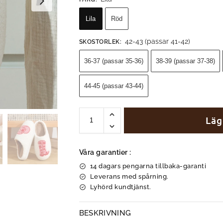
Lila
Röd
42-43 (passar 41-42)
SKOSTORLEK
:
36-37 (passar 35-36)
38-39 (passar 37-38)
44-45 (passar 43-44)
Läg
Våra garantier :
14 dagars pengarna tillbaka-garanti
Leverans med spårning.
Lyhörd kundtjänst.
BESKRIVNING