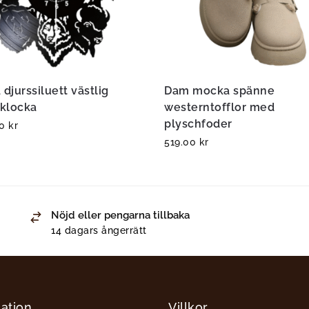
 djurssiluett västlig
Dam mocka spänne
klocka
westerntofflor med
plyschfoder
00
kr
519.00
kr
Nöjd eller pengarna tillbaka
14 dagars ångerrätt
ation
Villkor