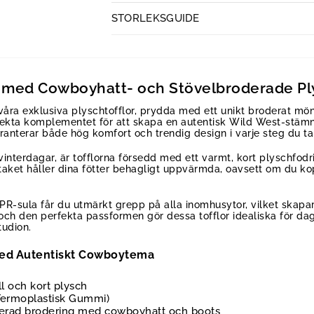
STORLEKSGUIDE
n med Cowboyhatt- och Stövelbroderade Ply
våra exklusiva plyschtofflor, prydda med ett unikt broderat m
rfekta komplementet för att skapa en autentisk Wild West-stämn
ranterar både hög komfort och trendig design i varje steg du ta
 vinterdagar, är tofflorna försedd med ett varmt, kort plyschfo
rtaket håller dina fötter behagligt uppvärmda, oavsett om du k
R-sula får du utmärkt grepp på alla inomhusytor, vilket skapar t
 och den perfekta passformen gör dessa tofflor idealiska för d
tudion.
med Autentiskt Cowboytema
l och kort plysch
Termoplastisk Gummi)
jerad brodering med cowboyhatt och boots