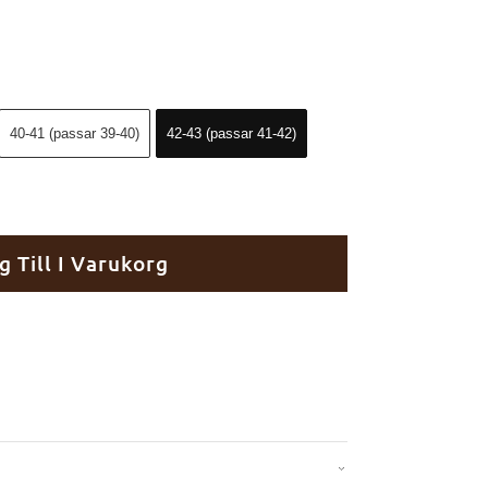
40-41 (passar 39-40)
42-43 (passar 41-42)
g Till I Varukorg