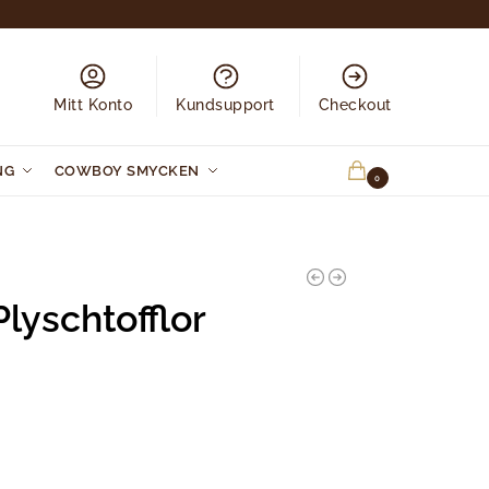
Mitt Konto
Kundsupport
Checkout
NG
COWBOY SMYCKEN
0.00
KR
0
lyschtofflor