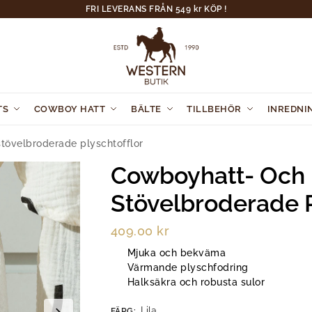
FRI LEVERANS FRÅN 549 kr KÖP !
TS
COWBOY HATT
BÄLTE
TILLBEHÖR
INREDNI
tövelbroderade plyschtofflor
Cowboyhatt- Och
Stövelbroderade P
409.00
kr
Mjuka och bekväma
Värmande plyschfodring
Halksäkra och robusta sulor
Lila
FÄRG
: