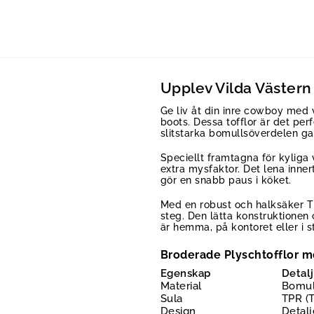
Upplev Vilda Väster
Ge liv åt din inre cowboy med 
boots. Dessa tofflor är det pe
slitstarka bomullsöverdelen ga
Speciellt framtagna för kyliga
extra mysfaktor. Det lena inne
gör en snabb paus i köket.
Med en robust och halksäker TP
steg. Den lätta konstruktionen
är hemma, på kontoret eller i s
Broderade Plyschtofflor 
Egenskap
Detalj
Material
Bomul
Sula
TPR (
Design
Detal