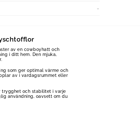
schtofflor
önster av en cowboyhatt och
ing i ditt hem. Den mjuka,
r.
dring som ger optimal värme och
opplar av i vardagsrummet eller
rygghet och stabilitet i varje
aglig användning, oavsett om du