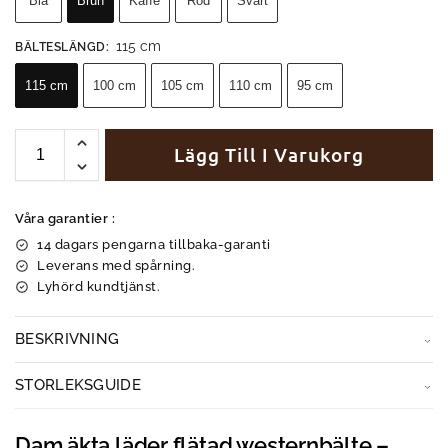
Blå
Brun
Kaffe
Röd
Svart
115 cm
BÄLTESLÄNGD
:
115 cm
100 cm
105 cm
110 cm
95 cm
Lägg Till I Varukorg
Våra garantier :
14 dagars pengarna tillbaka-garanti
Leverans med spårning.
Lyhörd kundtjänst.
BESKRIVNING
STORLEKSGUIDE
Dam äkta läder flätad westernbälte –