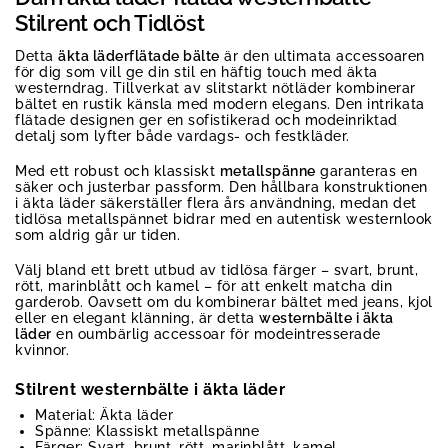
Stilrent och Tidlöst
Detta
äkta läderflätade bälte
är den ultimata accessoaren
för dig som vill ge din stil en häftig touch med äkta
westerndrag. Tillverkat av slitstarkt nötläder kombinerar
bältet en rustik känsla med modern elegans. Den intrikata
flätade designen ger en sofistikerad och modeinriktad
detalj som lyfter både vardags- och festkläder.
Med ett robust och klassiskt
metallspänne
garanteras en
säker och justerbar passform. Den hållbara konstruktionen
i äkta läder säkerställer flera års användning, medan det
tidlösa metallspännet bidrar med en autentisk westernlook
som aldrig går ur tiden.
Välj bland ett brett utbud av tidlösa färger – svart, brunt,
rött, marinblått och kamel – för att enkelt matcha din
garderob. Oavsett om du kombinerar bältet med jeans, kjol
eller en elegant klänning, är detta
westernbälte i äkta
läder
en oumbärlig accessoar för modeintresserade
kvinnor.
Stilrent westernbälte i äkta läder
Material: Äkta läder
Spänne: Klassiskt metallspänne
Färger: Svart, brunt, rött, marinblått, kamel