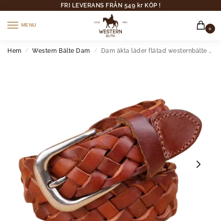
FRI LEVERANS FRÅN 549 kr KÖP !
MENU
0
Hem
Western Bälte Dam
Dam äkta läder flätad westernbälte med klassiskt metallspänne
/
/