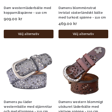
Dam westernläderbälte med
Damens blommönstrat
kopparnålspänne - 110 cm
inristat västerländskt bälte
med turkost spänne - 110 cm
909.00
kr
469.00
kr
Välj alternativ
Välj alternativ
Damens pu-läder
Damens western blommigt
westernbälte med stjärnnitar
utskuret läderbälte med
och metallspänne - 110 cm
vintage spänne - 110 cm