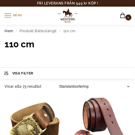
FRI LEVERANS FRÅN 549 kr KÖP !
MENU
0
Hem
Produkt Bälteslängd
110 cm
/
/
110 cm
VISA FILTER
Visar alla 73 resultat