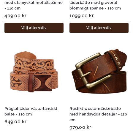
med utsmyckat metallspänne
läderbälte med graverat
- 110 cm
blommigt spänne - 110 cm
409.00
kr
1099.00
kr
Välj alternativ
Välj alternativ
Präglat läder västerländskt
Rustikt westernläderbälte
bälte - 110 cm
med handsydda detaljer - 110
cm
649.00
kr
979.00
kr