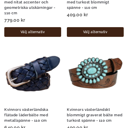
med nitat accenter och
med turkost blommigt
geometriska utskärningar -
spänne - 110 cm
110 cm
409.00
kr
779.00
kr
Välj alternativ
Välj alternativ
Kvinnors västerländska
Kvinnors västerländskt
flätade läderbälte med
blommigt graverat bälte med
metallspänne - 110 cm
turkost spänne - 110 cm
649.00
kr
409.00
kr