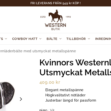
FRI LEVERANS FRÅN 549 kr KÖP !
TS
COWBOY HATT
BÄLTE
TILLBEHÖR
INREDNI
ernläderbälte med utsmyckat metallspänne
Kvinnors Western
Utsmyckat Metal
409.00
kr
Elegant metallspänne
Högkvalitativt nötläder
Justerbar längd för passform
Vit
FÄRG
: