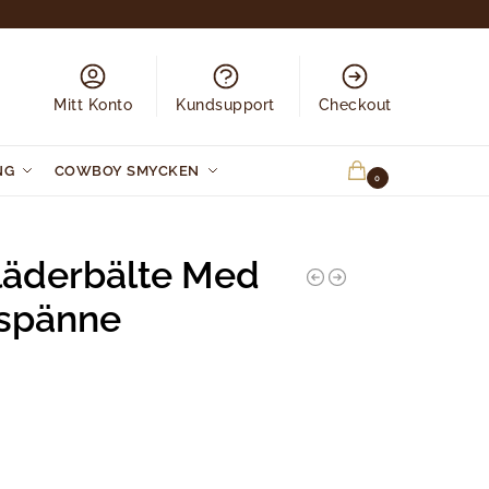
Mitt Konto
Kundsupport
Checkout
NG
COWBOY SMYCKEN
0.00
KR
0
läderbälte Med
lspänne