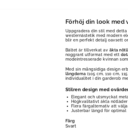
Förhöj din look med 
Uppgradera din stil med detta
westernästetik med modern el
blir en perfekt detalj oavsett o
Bältet är tillverkat av
äkta nötl
noggrant utformat med ett
det
modeintresserade kvinnan som 
Med sin mångsidiga design erbju
längderna
(105 cm, 110 cm, 115 
individualitet i din garderob me
Stilren design med ovärder
Elegant och utsmyckat metal
Högkvalitativt äkta nötläder
Flera färgalternativ att välja
Justerbar längd för optimal
Färg
Svart