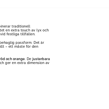
erar traditionell
tet en extra touch av lyx och
d festliga tillfällen.
 behaglig passform. Det är
llt – ett måste för den
, röd och orange
. De
justerbara
 och ger en extra dimension av