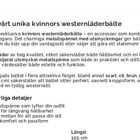
vårt unika kvinnors westernläderbälte
 exklusiva
kvinnors westernläderbälte
– en accessoar som kombin
egans. Det charmiga
metallspännet med utsmyckningar
ger bäl
m du klär upp din vardagsstil eller väljer att göra ett statement vi
äder
av hög kvalitet, vilket säkerställer både hållbarhet och en
aljerat utsmyckat metallspänne
som både är praktiskt och stilfu
värdesätter både estetik och funktion.
ds bältet i flera attraktiva färger, bland annat
svart, vit, brun
cm) säkerställer att bältet sitter perfekt, oavsett kroppsform,
d en tydlig westernstil.
liga detaljer
lspänne som lyfter din outfit
 för långvarig hållbarhet
 mellan för att passa din stil
 komfort och passform
Längd
105 cm