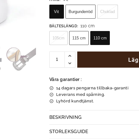
Vit
Burgunderröd
Choklad
110 cm
BÄLTESLÄNGD
:
105cm
115 cm
110 cm
Läg
Våra garantier :
14 dagars pengarna tillbaka-garanti
Leverans med spårning.
Lyhörd kundtjänst.
BESKRIVNING
STORLEKSGUIDE