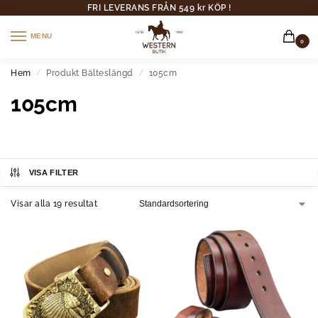
FRI LEVERANS FRÅN 549 kr KÖP !
MENU
0
Hem
Produkt Bälteslängd
105cm
/
/
105cm
VISA FILTER
Visar alla 19 resultat