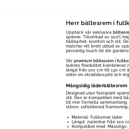
Herr bältesrem i full
Upptäck vår exklusiva
bältesre
spänne. Tillverkad av 100% hö
hållbarhet, komfort och stil. 
matchar ett brett utbud av spä
personlig touch till din gardero
Vår
premium bältesrem i fullko
lädrets flexibilitet kombinera
längd från 100 cm till 130 cm 
söker en skräddarsydd och erg
Mångsidig läderbältesrem fö
Designad utan fastspänt spänne
stil. Den är kompatibel med bå
till mer formella sammanhang.
stilren, sofistikerad framtoning
Material: Fullkornat läder
Längd: Justerbar från 100 c
Kompatibel med: Mässings-