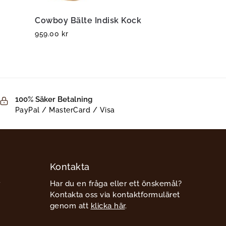
Cowboy Bälte Indisk Kock
959.00
kr
100% Säker Betalning
PayPal / MasterCard / Visa
Kontakta
Har du en fråga eller ett önskemål?
Kontakta oss via kontaktformuläret
genom att
klicka här
.