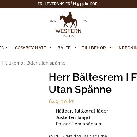
FRI LEVERANS FRÅN 549 kr KÖP !
TS
COWBOY HATT
BÄLTE
TILLBEHÖR
INREDNI
 i fullkornat läder utan spänne
Herr Bältesrem I 
Utan Spänne
649.00
kr
Hållbart fullkornat läder
Justerbar längd
Passar flera spännen
Svart ring utan spänne
FÄRG
: