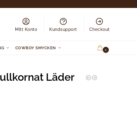
Mitt Konto
Kundsupport
Checkout
NG
COWBOY SMYCKEN
0.00
KR
0
Fullkornat Läder