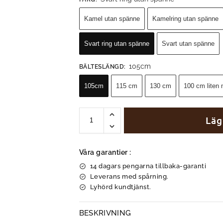
Kamel utan spänne
Kamelring utan spänne
Svart ring utan spänne
Svart utan spänne
105cm
BÄLTESLÄNGD
:
105cm
115 cm
130 cm
100 cm liten 
Läg
Våra garantier :
14 dagars pengarna tillbaka-garanti
Leverans med spårning.
Lyhörd kundtjänst.
BESKRIVNING