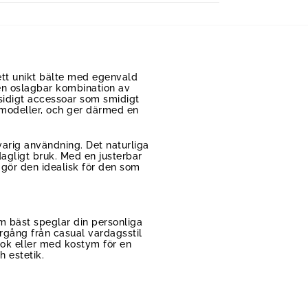
 ett unikt bälte med egenvald
en oslagbar kombination av
gsidigt accessoar som smidigt
a modeller, och ger därmed en
varig användning. Det naturliga
agligt bruk. Med en justerbar
 gör den idealisk för den som
m bäst speglar din personliga
rgång från casual vardagsstil
ok eller med kostym för en
h estetik.