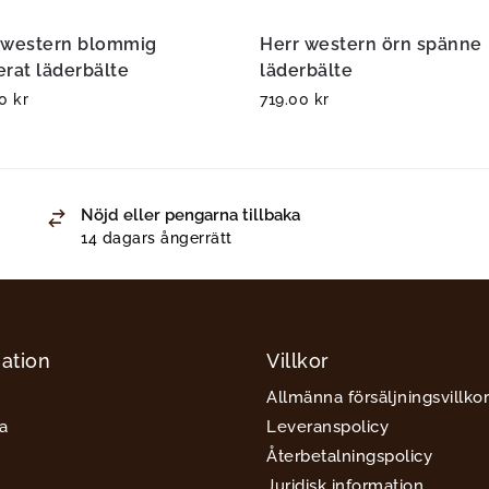
 western blommig
Herr western örn spänne
erat läderbälte
läderbälte
00
kr
719.00
kr
Nöjd eller pengarna tillbaka
14 dagars ångerrätt
ation
Villkor
Allmänna försäljningsvillkor
a
Leveranspolicy
Återbetalningspolicy
Juridisk information