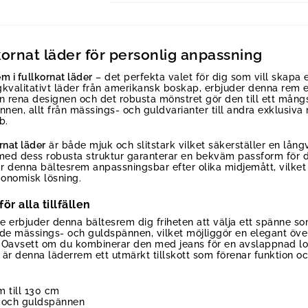
kornat läder för personlig anpassning
m i fullkornat läder
– det perfekta valet för dig som vill skapa
gkvalitativt läder från amerikansk boskap, erbjuder denna rem 
Den rena designen och det robusta mönstret gör den till ett mån
nnen, allt från mässings- och guldvarianter till andra exklusiv
b.
rnat läder
är både mjuk och slitstark vilket säkerställer en lång
t med dess robusta struktur garanterar en bekväm passform för d
är denna bältesrem anpassningsbar efter olika midjemått, vilket
onomisk lösning.
r alla tillfällen
 erbjuder denna bältesrem dig friheten att välja ett spänne so
de mässings- och guldspännen, vilket möjliggör en elegant öve
 Oavsett om du kombinerar den med jeans för en avslappnad lo
, är denna läderrem ett utmärkt tillskott som förenar funktion oc
m till 130 cm
 och guldspännen