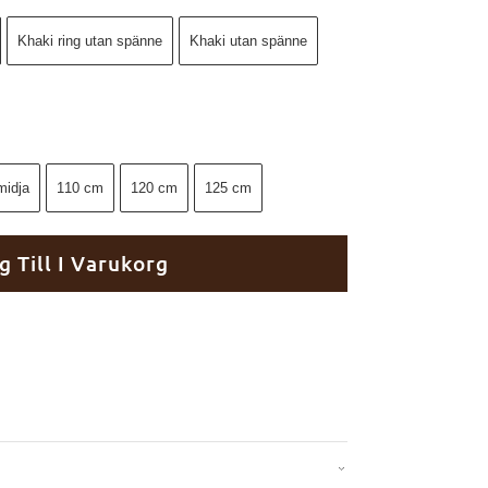
Khaki ring utan spänne
Khaki utan spänne
midja
110 cm
120 cm
125 cm
g Till I Varukorg