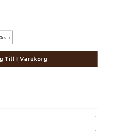
25 cm
g Till I Varukorg