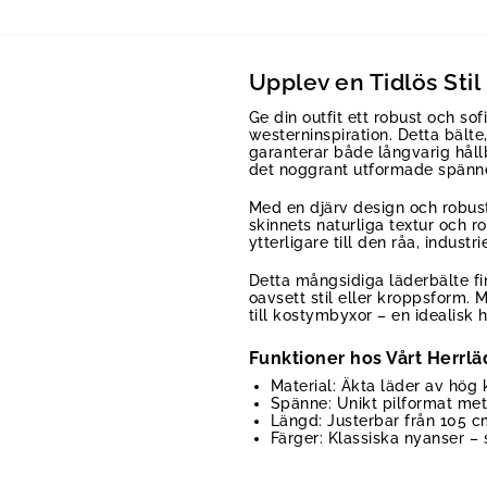
Upplev en Tidlös Sti
Ge din outfit ett robust och so
westerninspiration. Detta bälte
garanterar både långvarig håll
det noggrant utformade spänne
Med en djärv design och robust
skinnets naturliga textur och r
ytterligare till den råa, indust
Detta mångsidiga läderbälte fin
oavsett stil eller kroppsform.
till kostymbyxor – en idealisk
Funktioner hos Vårt Herrl
Material: Äkta läder av hög 
Spänne: Unikt pilformat me
Längd: Justerbar från 105 cm
Färger: Klassiska nyanser – 