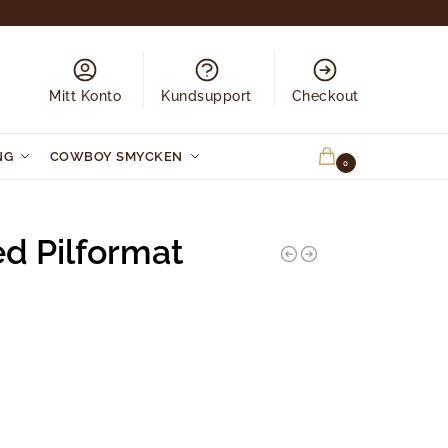
Mitt Konto
Kundsupport
Checkout
NG
COWBOY SMYCKEN
0.00
KR
0
d Pilformat