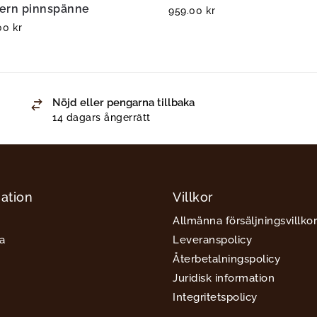
ern pinnspänne
959.00
kr
.00
kr
Nöjd eller pengarna tillbaka
14 dagars ångerrätt
ation
Villkor
Allmänna försäljningsvillkor
a
Leveranspolicy
Återbetalningspolicy
Juridisk information
Integritetspolicy