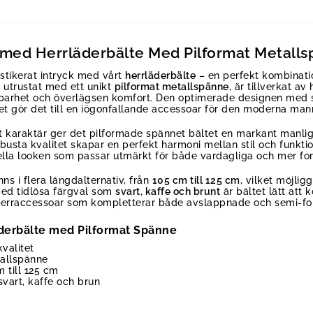
l med Herrläderbälte Med Pilformat Metall
fistikerat intryck med vårt
herrläderbälte
– en perfekt kombinati
, utrustat med ett unikt
pilformat metallspänne
, är tillverkat av
barhet och överlägsen komfort. Den optimerade designen med si
t gör det till en iögonfallande accessoar för den moderna man
 karaktär ger det pilformade spännet bältet en markant manlig
obusta kvalitet skapar en perfekt harmoni mellan stil och funkti
riella looken som passar utmärkt för både vardagliga och mer form
ns i flera längdalternativ, från
105 cm till 125 cm
, vilket möjli
 Med tidlösa färgval som
svart, kaffe och brunt
är bältet lätt att 
 herraccessoar som kompletterar både avslappnade och semi-form
äderbälte med Pilformat Spänne
kvalitet
tallspänne
 till 125 cm
svart, kaffe och brun