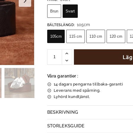
Brun
Svart
105cm
BÄLTESLÄNGD
:
105cm
115 cm
110 cm
120 cm
1
Läg
Våra garantier :
14 dagars pengarna tillbaka-garanti
Leverans med spårning.
Lyhörd kundtjänst.
BESKRIVNING
STORLEKSGUIDE