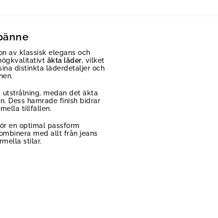
spänne
on av klassisk elegans och
 högkvalitativt
äkta läder
, vilket
na distinkta läderdetaljer och
nen.
 utstrålning, medan det äkta
on. Dess hamrade finish bidrar
ella tillfällen.
ggör en optimal passform
kombinera med allt från jeans
ella stilar.