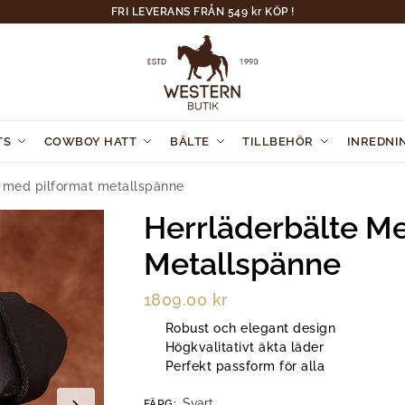
FRI LEVERANS FRÅN 549 kr KÖP !
TS
COWBOY HATT
BÄLTE
TILLBEHÖR
INREDNI
e med pilformat metallspänne
Herrläderbälte Me
Metallspänne
1809.00
kr
Robust och elegant design
Högkvalitativt äkta läder
Perfekt passform för alla
Svart
FÄRG
: