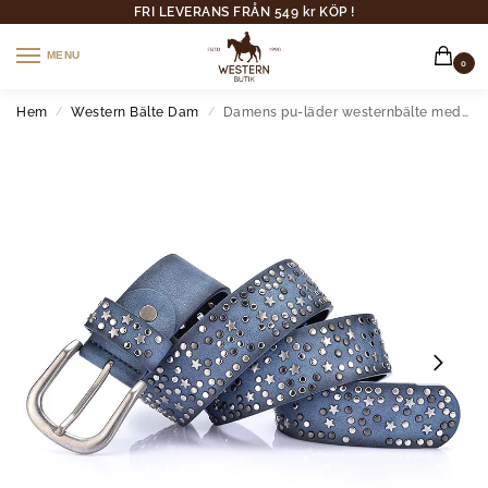
FRI LEVERANS FRÅN 549 kr KÖP !
MENU
0
Hem
Western Bälte Dam
Damens pu-läder westernbälte med stjärnnitar och metallspänne
/
/