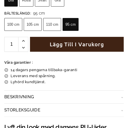
Blå
Rosa
Svart
Grå
95 cm
BÄLTESLÄNGD
:
100 cm
105 cm
110 cm
95 cm
Lägg Till I Varukorg
Våra garantier :
14 dagars pengarna tillbaka-garanti
Leverans med spårning.
Lyhörd kundtjänst.
BESKRIVNING
STORLEKSGUIDE
Lyft din look med damens PU-läder