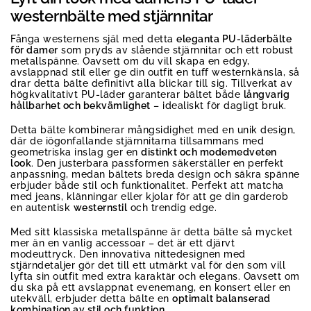
westernbälte med stjärnnitar
Fånga westernens själ med detta
eleganta PU-läderbälte
för damer
som pryds av slående stjärnnitar och ett robust
metallspänne. Oavsett om du vill skapa en edgy,
avslappnad stil eller ge din outfit en tuff westernkänsla, så
drar detta bälte definitivt alla blickar till sig. Tillverkat av
högkvalitativt PU-läder garanterar bältet både
långvarig
hållbarhet och bekvämlighet
– idealiskt för dagligt bruk.
Detta bälte kombinerar mångsidighet med en unik design,
där de iögonfallande stjärnnitarna tillsammans med
geometriska inslag ger en
distinkt och modemedveten
look
. Den justerbara passformen säkerställer en perfekt
anpassning, medan bältets breda design och säkra spänne
erbjuder både stil och funktionalitet. Perfekt att matcha
med jeans, klänningar eller kjolar för att ge din garderob
en autentisk
westernstil
och trendig edge.
Med sitt klassiska metallspänne är detta bälte så mycket
mer än en vanlig accessoar – det är ett djärvt
modeuttryck. Den innovativa nittedesignen med
stjärndetaljer gör det till ett utmärkt val för den som vill
lyfta sin outfit med extra karaktär och elegans. Oavsett om
du ska på ett avslappnat evenemang, en konsert eller en
utekväll, erbjuder detta bälte en
optimalt balanserad
kombination av stil och funktion
.