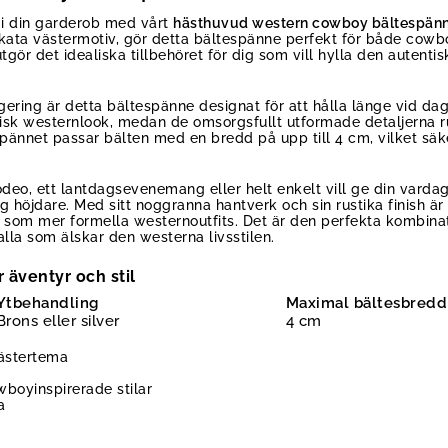
i din garderob med vårt
hästhuvud western cowboy bältespän
kata västermotiv, gör detta bältespänne perfekt för både cowb
gör det idealiska tillbehöret för dig som vill hylla den autenti
legering är detta bältespänne designat för att hålla länge vid dag
ssisk westernlook, medan de omsorgsfullt utformade detaljerna r
pännet passar bälten med en bredd på upp till 4 cm, vilket säke
deo, ett lantdagsevenemang eller helt enkelt vill ge din vardags
ig höjdare. Med sitt noggranna hantverk och sin rustika finish är
som mer formella westernoutfits. Det är den perfekta kombinat
lla som älskar den westerna livsstilen.
 äventyr och stil
Ytbehandling
Maximal bältesbredd
Brons eller silver
4 cm
ästertema
wboyinspirerade stilar
a