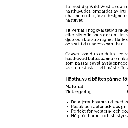
Ta med dig Wild West-anda in 
hästhuvudet, omgärdat av intri
charmen och djärva designen ut
hästlivet.
Tillverkat i högkvalitativ zink
eller silverfinishen ger en kla
djup och konstnärlighet. Bältes
och stil i ditt accessoarutbud.
Oavsett om du ska delta i en ro
hästhuvud bältespänne
en rikt
som passar såväl avslappnade 
westernkänsla – ett måste för a
Hästhuvud bältespänne för
Material
Zinklegering
Detaljerat hästhuvud med v
Rustik och autentisk design
Perfekt för western- och co
Hög hållbarhet och slitstyrk