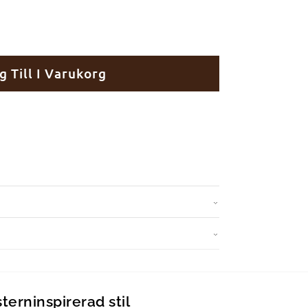
g Till I Varukorg
erninspirerad stil