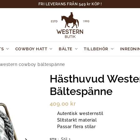
FRI LEVERANS FRÅN 549 kr KÖP !
TS
COWBOY HATT
BÄLTE
TILLBEHÖR
INREDNI
western cowboy bältespänne
Hästhuvud Weste
Bältespänne
409.00
kr
Autentisk westernstil
Slitstarkt material
Passar flera stilar
Stil 1
STIL
: