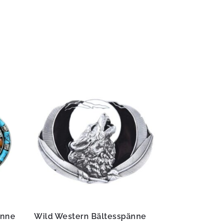
änne
Wild Western Bältesspänne