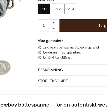
Stil 1
Stil 2
Stil 3
Läg
Våra garantier :
14 dagars pengarna tillbaka-garanti
Leverans med spårning.
Lyhörd kundtjänst.
BESKRIVNING
STORLEKSGUIDE
wboy bältespänne – för en autentiskt west