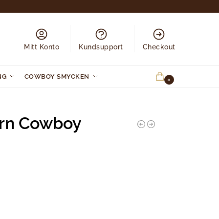
Mitt Konto
Kundsupport
Checkout
NG
COWBOY SMYCKEN
0.00
KR
0
rn Cowboy