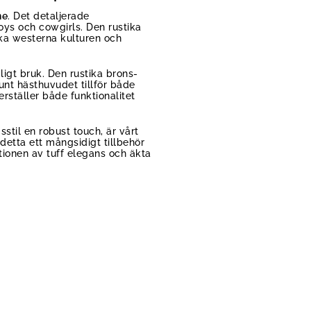
ne
. Det detaljerade
oys och cowgirls. Den rustika
ska westerna kulturen och
ligt bruk. Den rustika brons-
unt hästhuvudet tillför både
rställer både funktionalitet
stil en robust touch, är vårt
 detta ett mångsidigt tillbehör
ionen av tuff elegans och äkta