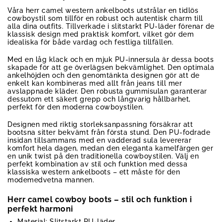
Våra herr camel western ankelboots utstrålar en tidlös
cowboystil som tillför en robust och autentisk charm till
alla dina outfits. Tillverkade i slitstarkt PU-läder förenar de
klassisk design med praktisk komfort, vilket gör dem
idealiska för både vardag och festliga tillfällen.
Med en låg klack och en mjuk PU-innersula är dessa boots
skapade för att ge överlägsen bekvämlighet. Den optimala
ankelhöjden och den genomtänkta designen gör att de
enkelt kan kombineras med allt från jeans till mer
avslappnade kläder. Den robusta gummisulan garanterar
dessutom ett säkert grepp och långvarig hållbarhet,
perfekt för den moderna cowboystilen.
Designen med riktig storleksanpassning försäkrar att
bootsna sitter bekvämt från första stund. Den PU-fodrade
insidan tillsammans med en vadderad sula levererar
komfort hela dagen, medan den eleganta kamelfärgen ger
en unik twist på den traditionella cowboystilen. Välj en
perfekt kombination av stil och funktion med dessa
klassiska western ankelboots – ett måste för den
modemedvetna mannen.
Herr camel cowboy boots – stil och funktion i
perfekt harmoni
Material: Slitstarkt PU-läder