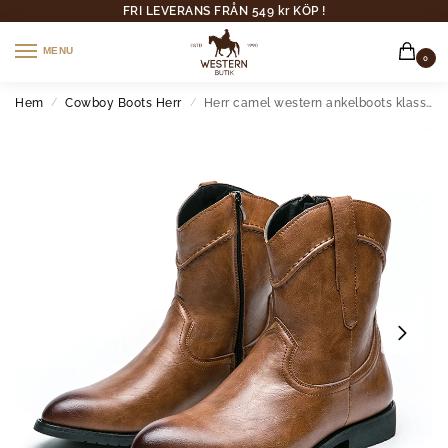
FRI LEVERANS FRÅN 549 kr KÖP !
MENU
0
Hem
Cowboy Boots Herr
Herr camel western ankelboots klassisk cowboystil
/
/