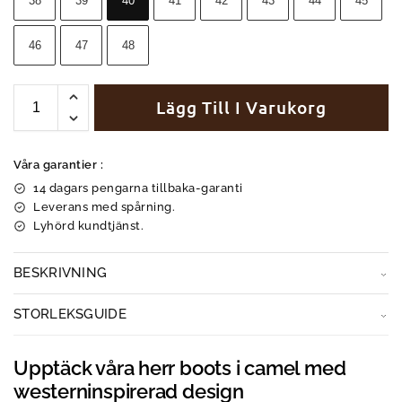
38
39
40
41
42
43
44
45
46
47
48
Lägg Till I Varukorg
Våra garantier :
14 dagars pengarna tillbaka-garanti
Leverans med spårning.
Lyhörd kundtjänst.
BESKRIVNING
STORLEKSGUIDE
Upptäck våra herr boots i camel med
westerninspirerad design