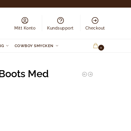
Mitt Konto
Kundsupport
Checkout
NG
COWBOY SMYCKEN
0.00
KR
0
-Boots Med