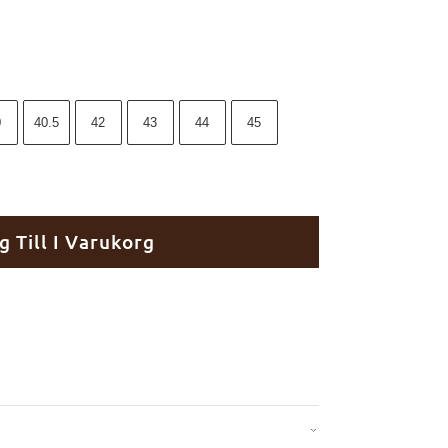
0
40.5
42
43
44
45
g Till I Varukorg