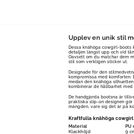
Upplev en unik stil 
Dessa knähöga cowgirl-boots k
detaljen längst upp och vid tån 
Oavsett om du matchar dem med
stil som verkligen sticker ut.
Designade för den stilmedvetna
kompromissa med komforten. De
medan den knähöga silhuetten 
kombinerar de hållbarhet med
De handgjorda bootsna är tillv
praktiska slip-on designen gör d
mängden, vare sig det är på ko
Kraftfulla knähöga cowgirl
Material
PU 
Klackhöjd
9 c