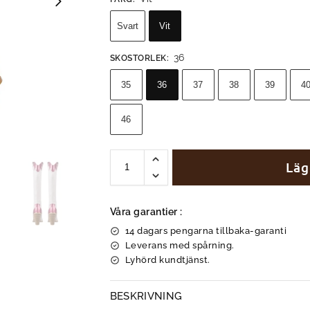
Svart
Vit
36
SKOSTORLEK
:
35
36
37
38
39
4
46
Läg
Våra garantier :
14 dagars pengarna tillbaka-garanti
Leverans med spårning.
Lyhörd kundtjänst.
BESKRIVNING