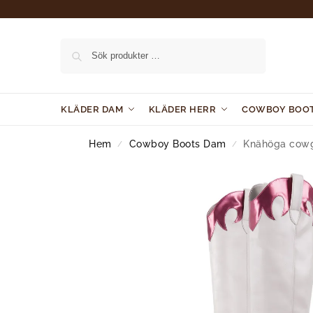
Sök
KLÄDER DAM
KLÄDER HERR
COWBOY BOO
Hem
Cowboy Boots Dam
Knähöga cowgi
/
/