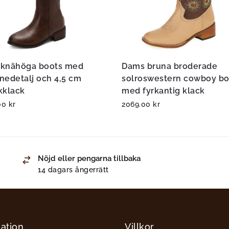
knähöga boots med
Dams bruna broderade
nedetalj och 4,5 cm
solroswestern cowboy bo
kklack
med fyrkantig klack
.00
kr
2069.00
kr
Nöjd eller pengarna tillbaka
14 dagars ångerrätt
ation
Villkor