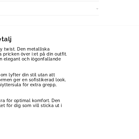
talj
 twist. Den metalliska
pricken över i:et på din outfit.
n elegant och iögonfallande
 lyfter din stil utan att
men ger en sofistikerad look,
ttersula för extra grepp,
ra för optimal komfort. Den
t för dig som vill sticka ut i