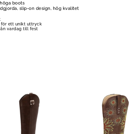
höga boots
gjorda, slip-on design, hög kvalitet
t
 för ett unikt uttryck
från vardag till fest