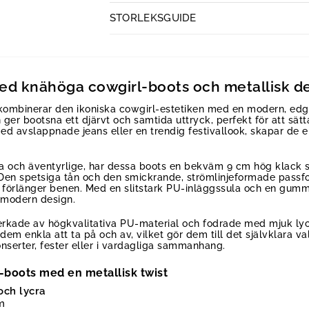
STORLEKSGUIDE
med knähöga cowgirl-boots och metallisk de
ombinerar den ikoniska cowgirl-estetiken med en modern, edgy
ger bootsna ett djärvt och samtida uttryck, perfekt för att sätta 
 avslappnade jeans eller en trendig festivallook, skapar de e
 och äventyrlige, har dessa boots en bekväm 9 cm hög klack som
n spetsiga tån och den smickrande, strömlinjeformade passfor
förlänger benen. Med en slitstark PU-inläggssula och en gummiy
 modern design.
erkade av högkvalitativa PU-material och fodrade med mjuk lyc
em enkla att ta på och av, vilket gör dem till det självklara vale
nserter, fester eller i vardagliga sammanhang.
-boots med en metallisk twist
och lycra
m