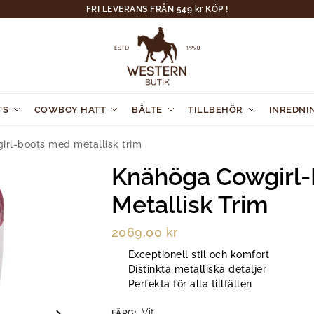
FRI LEVERANS FRÅN 549 kr KÖP !
TS
COWBOY HATT
BÄLTE
TILLBEHÖR
INREDNI
rl-boots med metallisk trim
Knähöga Cowgirl
Metallisk Trim
2069.00
kr
Exceptionell stil och komfort
Distinkta metalliska detaljer
Perfekta för alla tillfällen
Vit
FÄRG
: