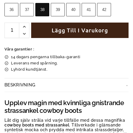
36
37
38
39
40
41
42
Lägg Till I Varukorg
Våra garantier :
14 dagars pengarna tillbaka-garanti
Leverans med spårning.
Lyhörd kundtjänst.
BESKRIVNING
Upplev magin med kvinnliga gnistrande
strassankel cowboy boots
Låt dig själv stråla vid varje tillfälle med dessa magnifika
cowboy boots med strassankel
. Tillverkade i glänsande
syntetisk mocka och prydda med intrikata strassdetaljer,