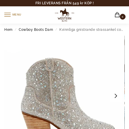
FRI LEVERANS FRÅN 549 kr KÖP !
MENU
0
Hem
Cowboy Boots Dam
Kvinnliga gnistrande strassankel cowboy boots med spetsad tå
/
/