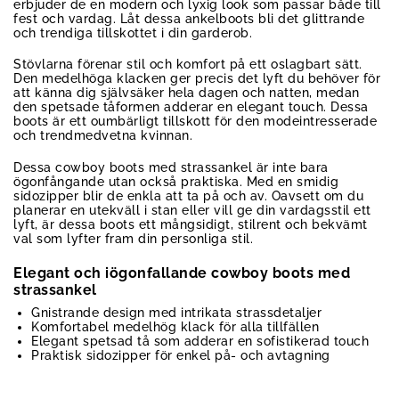
erbjuder de en modern och lyxig look som passar både till
fest och vardag. Låt dessa ankelboots bli det glittrande
och trendiga tillskottet i din garderob.
Stövlarna förenar stil och komfort på ett oslagbart sätt.
Den medelhöga klacken ger precis det lyft du behöver för
att känna dig självsäker hela dagen och natten, medan
den spetsade tåformen adderar en elegant touch. Dessa
boots är ett oumbärligt tillskott för den modeintresserade
och trendmedvetna kvinnan.
Dessa cowboy boots med strassankel är inte bara
ögonfångande utan också praktiska. Med en smidig
sidozipper blir de enkla att ta på och av. Oavsett om du
planerar en utekväll i stan eller vill ge din vardagsstil ett
lyft, är dessa boots ett mångsidigt, stilrent och bekvämt
val som lyfter fram din personliga stil.
Elegant och iögonfallande cowboy boots med
strassankel
Gnistrande design med intrikata strassdetaljer
Komfortabel medelhög klack för alla tillfällen
Elegant spetsad tå som adderar en sofistikerad touch
Praktisk sidozipper för enkel på- och avtagning