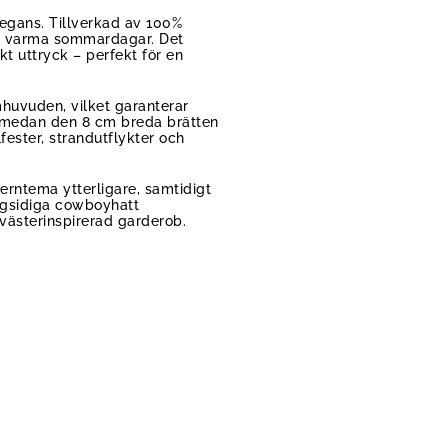
egans. Tillverkad av 100%
er varma sommardagar. Det
kt uttryck – perfekt för en
mhuvuden, vilket garanterar
r, medan den 8 cm breda brätten
lfester, strandutflykter och
terntema ytterligare, samtidigt
ångsidiga cowboyhatt
 västerinspirerad garderob.