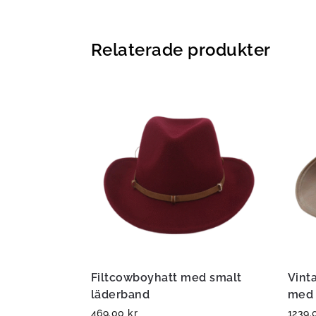
Relaterade produkter
Filtcowboyhatt med smalt
Vint
läderband
med 
469.00
kr
1239