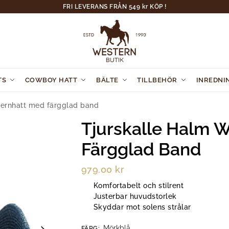
FRI LEVERANS FRÅN 549 kr KÖP !
TS
COWBOY HATT
BÄLTE
TILLBEHÖR
INREDNI
ternhatt med färgglad band
Tjurskalle Halm 
Färgglad Band
979.00
kr
Komfortabelt och stilrent
Justerbar huvudstorlek
Skyddar mot solens strålar
Mörkblå
FÄRG
: