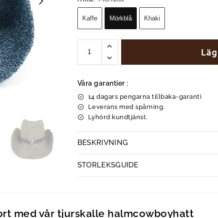
Kaffe
Mörkblå
Khaki
Läg
Våra garantier :
14 dagars pengarna tillbaka-garanti
Leverans med spårning.
Lyhörd kundtjänst.
BESKRIVNING
STORLEKSGUIDE
ort med vår tjurskalle halmcowboyhatt