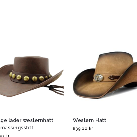
age läder westernhatt
Western Hatt
mässingsstift
839.00
kr
.00
kr