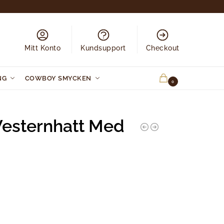
Mitt Konto
Kundsupport
Checkout
NG
COWBOY SMYCKEN
0.00
KR
0
Westernhatt Med