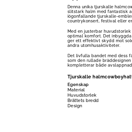
Denna unika tjurskalle halmco
slitstark halm med fantastis
iögonfallande tjurskalle-emblem
countrykonsert, festival eller
Med en justerbar huvudstorlek 
optimal komfort. Det inbyggda 
ger ett effektivt skydd mot sole
andra utomhusaktiviteter.
Det livfulla bandet med dess fä
som den rullade bräddesignen m
kompletterar både avslappnade o
Tjurskalle halmcowboyhat
Egenskap
Material
Huvudstorlek
Brättets bredd
Design