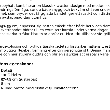
wboyhatt kombinerar en klassisk westerndesign med modern el
k andningsförmåga, ser du både snygg och bekväm ut även und
et, som pryder det färgglada bandet, ger ett rustikt och distin
 en avslappnad dag utomhus.
(57-59 cm) anpassar sig hatten enkelt efter både herr- och da
svettbandet bidrar till en extra torr känsla under varma daga
ns starka strålar. Hatten är därför ett idealiskt tillbehör vid gril
rgexplosion och tydliga tjurskalledetalj förstärker hattens wes
öjliggör flexibel formning efter din personliga stil. Denna m
ch mer stilrena outfits och blir en självklar accessoar i varje
tens egenskaper
Detalj
100% Halm
57-59 cm (justerbar)
8 cm
Rullad brätte med distinkt tjurskalleaccent