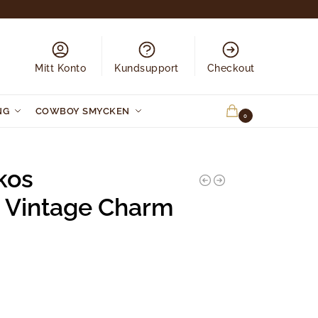
Mitt Konto
Kundsupport
Checkout
NG
COWBOY SMYCKEN
0.00
KR
0
kos
 Vintage Charm