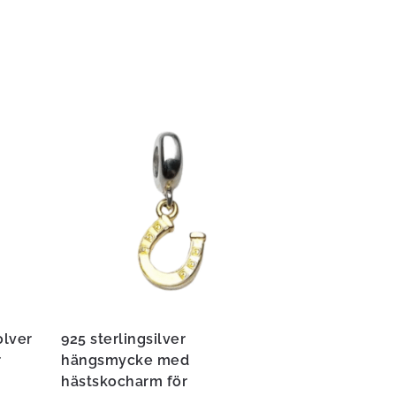
olver
925 sterlingsilver
r
hängsmycke med
hästskocharm för