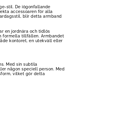
e-stil. De iögonfallande
ekta accessoaren för alla
ardagsstil, blir detta armband
r en jordnära och tidlös
formella tillfällen. Armbandet
både kontoret, en utekväll eller
s. Med sin subtila
eller någon speciell person. Med
form, vilket gör detta