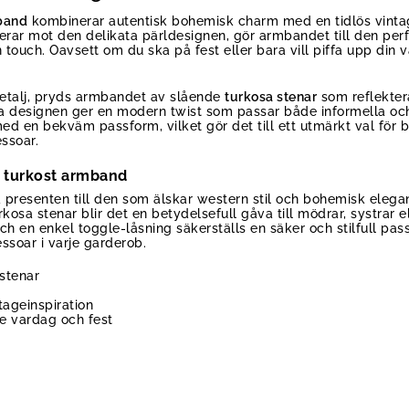
band
kombinerar autentisk bohemisk charm med en tidlös vintag
erar mot den delikata pärldesignen, gör armbandet till den perf
ouch. Oavsett om du ska på fest eller bara vill piffa upp din v
etalj, pryds armbandet av slående
turkosa stenar
som reflektera
 designen ger en modern twist som passar både informella och 
l med en bekväm passform, vilket gör det till ett utmärkt val för 
ssoar.
t turkost armband
presenten till den som älskar western stil och bohemisk elegan
kosa stenar blir det en betydelsefull gåva till mödrar, systrar 
h en enkel toggle-låsning säkerställs en säker och stilfull pass
ssoar i varje garderob.
 stenar
ageinspiration
e vardag och fest