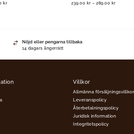
00
kr
239.00
kr
–
289.00
kr
Nöjd eller pengarna tillbaka
14 dagars ångerrätt
ation
Villkor
Allmänna försäljningsvillkor
a
Leveranspolicy
Återbetalningspolicy
Juridisk information
Integritetspolicy