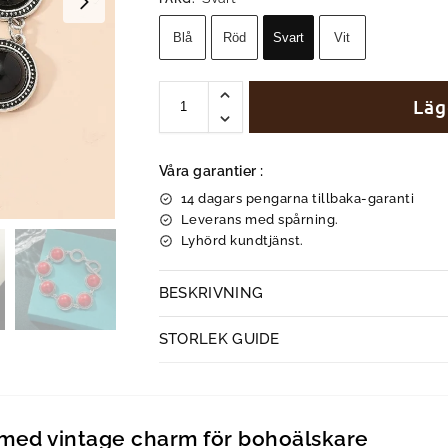
Blå
Röd
Svart
Vit
Läg
Våra garantier :
14 dagars pengarna tillbaka-garanti
Leverans med spårning.
Lyhörd kundtjänst.
BESKRIVNING
STORLEK GUIDE
med vintage charm för bohoälskare