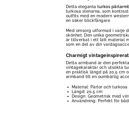
Detta eleganta
turkos pärlarm
turkosa stenarna, som kontrast
outfits med en modern western t
en säker blickfångare.
Med omsorg utformad i varje d
skönhet. Den unika geometriska
är tillverkat i ett lätt materia
som en del av din vardagsacce
Charmigt vintageinspirera
Detta armband är den perfekta 
vintagekaraktär och utsökta tur
en praktisk längd på 20,5 cm oc
armband till en oumbärlig acce
Material: Pärlor och turkosa
Längd: 20,5 cm
Design: Geometrisk med vint
Användning: Perfekt för båd