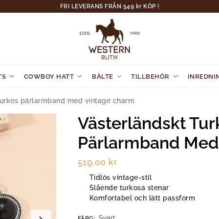
FRI LEVERANS FRÅN 549 kr KÖP !
TS
COWBOY HATT
BÄLTE
TILLBEHÖR
INREDNI
turkos pärlarmband med vintage charm
Västerländskt Tur
Pärlarmband Med
519.00
kr
Tidlös vintage-stil
Slående turkosa stenar
Komfortabel och lätt passform
Svart
FÄRG
: