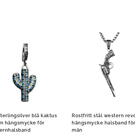
terlingsilver blå kaktus
Rostfritt stål western rev
m hängsmycke för
hängsmycke halsband fö
ernhalsband
män