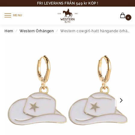
FRI LEVERANS FRÅN 549 kr KÖP !
MENU
0
Hem
Western Örhängen
Western cowgirl-hatt hängande örhängen
/
/