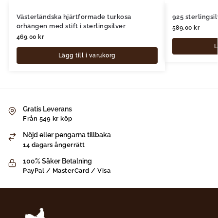
Västerländska hjärtformade turkosa
925 sterlings
örhängen med stift i sterlingsilver
589.00
kr
469.00
kr
L
Lägg till i varukorg
Gratis Leverans
Från 549 kr köp
Nöjd eller pengarna tillbaka
14 dagars ångerrätt
100% Säker Betalning
PayPal / MasterCard / Visa