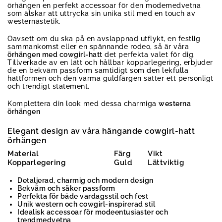
örhängen en perfekt accessoar för den modemedvetna
som älskar att uttrycka sin unika stil med en touch av
westernästetik.
Oavsett om du ska på en avslappnad utflykt, en festlig
sammankomst eller en spännande rodeo, så är våra
örhängen med cowgirl-hatt
det perfekta valet för dig.
Tillverkade av en lätt och hållbar kopparlegering, erbjuder
de en bekväm passform samtidigt som den lekfulla
hattformen och den varma guldfärgen sätter ett personligt
och trendigt statement.
Komplettera din look med dessa charmiga
westerna
örhängen
Elegant design av våra hängande cowgirl-hatt
örhängen
Material
Färg
Vikt
Kopparlegering
Guld
Lättviktig
Detaljerad, charmig och modern design
Bekväm och säker passform
Perfekta för både vardagsstil och fest
Unik western och cowgirl-inspirerad stil
Idealisk accessoar för modeentusiaster och
trendmedvetna